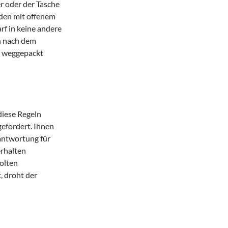
r oder der Tasche
den mit offenem
rf in keine andere
n nach dem
t weggepackt
diese Regeln
efordert. Ihnen
rantwortung für
erhalten
olten
, droht der