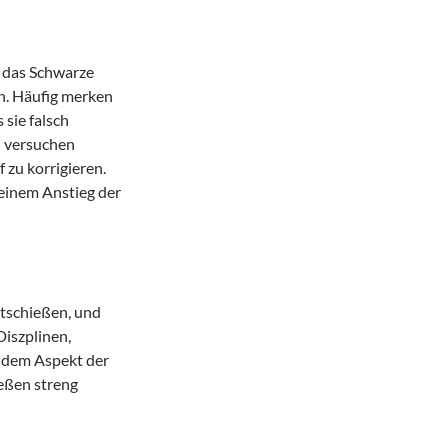
, das Schwarze
en. Häufig merken
 sie falsch
d versuchen
zu korrigieren.
 einem Anstieg der
rtschießen, und
Diszplinen,
r dem Aspekt der
ießen streng