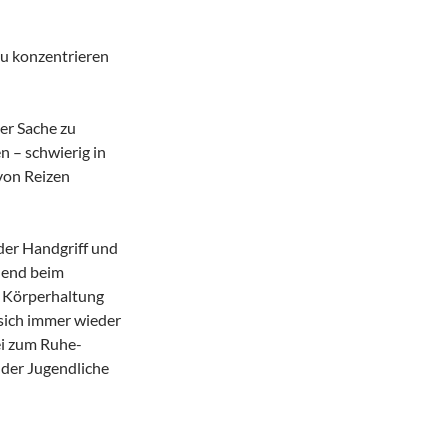
 zu konzentrieren
ner Sache zu
n – schwierig in
 von Reizen
der Handgriff und
nend beim
n Körperhaltung
 sich immer wieder
ei zum Ruhe-
 der Jugendliche