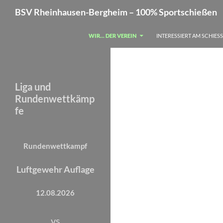
Zum
Suchen
BSV Rheinhausen-Bergheim – 100% Sportschießen
Inhalt
springen
WIR… DER VEREIN
INTERESSIERT AM SCHIES
Liga und
Rundenwettkämp
fe
Rundenwettkampf
Luftgewehr Auflage
12.08.2026
vs