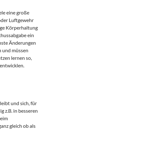
ele eine große
oder Luftgewehr
ige Körperhaltung
Schussabgabe ein
inste Änderungen
en und müssen
tzen lernen so,
entwicklen.
ibt und sich, für
ig z.B. in besseren
beim
anz gleich ob als