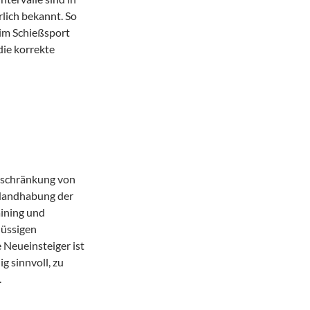
lich bekannt. So
(im Schießsport
die korrekte
beschränkung von
 Handhabung der
aining und
hüssigen
 Neueinsteiger ist
g sinnvoll, zu
.