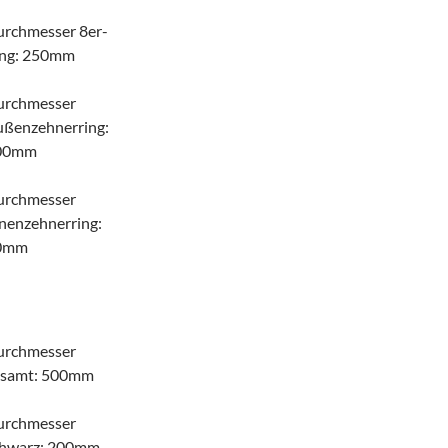
rchmesser 8er-
ing: 250mm
urchmesser
ußenzehnerring:
00mm
urchmesser
nenzehnerring:
0mm
urchmesser
esamt: 500mm
urchmesser
chwarz: 200mm