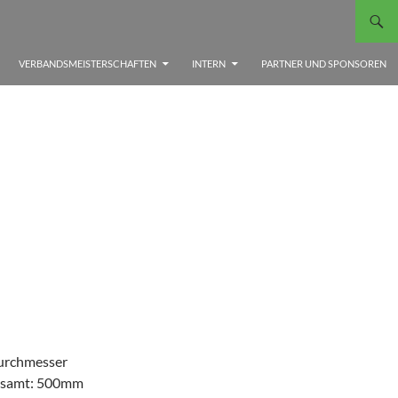
VERBANDSMEISTERSCHAFTEN
INTERN
PARTNER UND SPONSOREN
urchmesser
esamt: 500mm