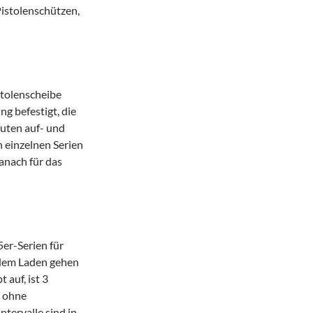
Pistolenschützen,
stolenscheibe
ng befestigt, die
nuten auf- und
 einzelnen Serien
anach für das
5er-Serien für
 dem Laden gehen
 auf, ist 3
d ohne
tervalle sind in