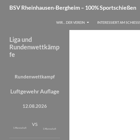
Suchen
BSV Rheinhausen-Bergheim – 100% Sportschießen
Zum
WIR… DER VEREIN
INTERESSIERT AM SCHIESS
Inhalt
springen
Liga und
Rundenwettkämp
fe
Rundenwettkampf
Luftgewehr Auflage
12.08.2026
vs
1. Mannschaft
1. Mannschaft