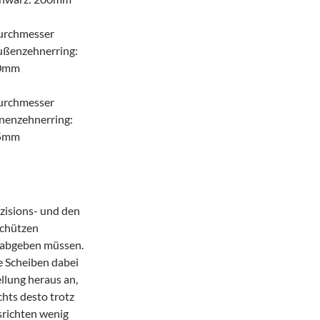
urchmesser
ußenzehnerring:
0mm
urchmesser
nenzehnerring:
5mm
szisions- und den
Schützen
be abgeben müssen.
ie Scheiben dabei
llung heraus an,
hts desto trotz
srichten wenig