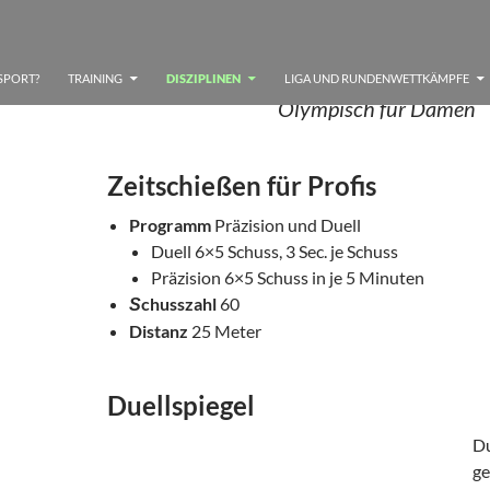
25M PISTOLE
SPORT?
TRAINING
DISZIPLINEN
LIGA UND RUNDENWETTKÄMPFE
Olympisch für Damen
Zeitschießen für Profis
Programm
Präzision und Duell
Duell 6×5 Schuss, 3 Sec. je Schuss
Präzision 6×5 Schuss in je 5 Minuten
chusszahl
60
S
Distanz
25 Meter
Duellspiegel
D
g