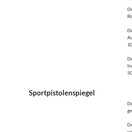
Du
R
D
A
1
D
In
5
Sportpistolenspiegel
D
g
D
s