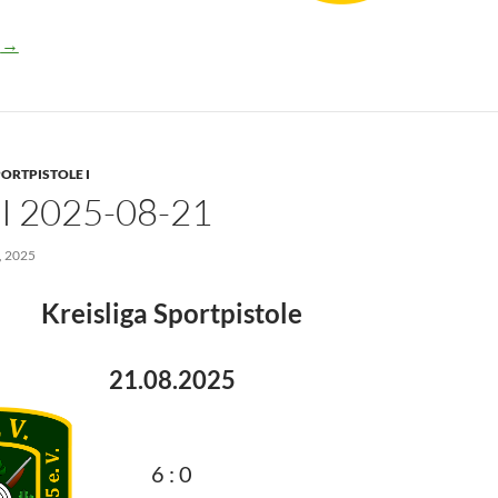
-08-22
n
→
ORTPISTOLE I
I 2025-08-21
 2025
Kreisliga Sportpistole
21.08.2025
6 : 0