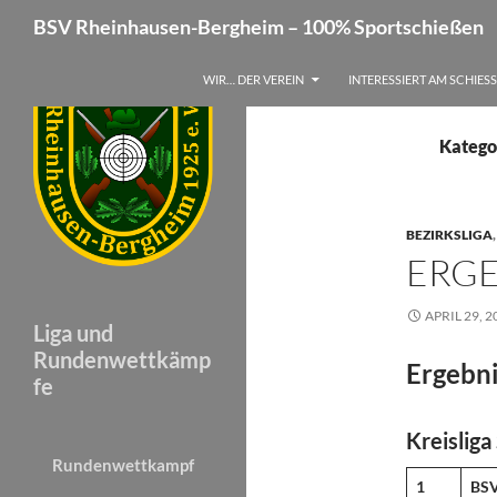
Suchen
BSV Rheinhausen-Bergheim – 100% Sportschießen
Zum
WIR… DER VEREIN
INTERESSIERT AM SCHIES
Inhalt
springen
Kategor
BEZIRKSLIGA
ERGE
APRIL 29, 2
Liga und
Rundenwettkämp
Ergebni
fe
Kreisliga
Rundenwettkampf
1
BSV