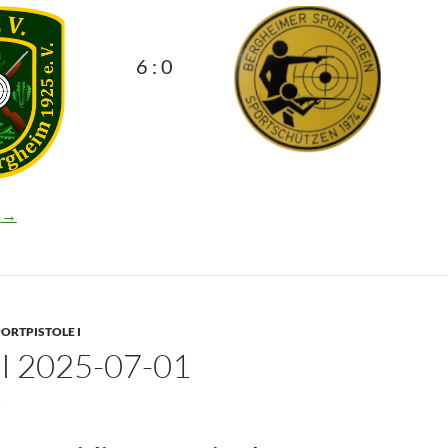
6 : 0
-07-10
n
→
ORTPISTOLE I
I 2025-07-01
5