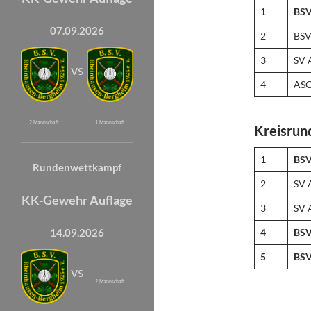
1
BSV
07.09.2026
2
BSV
3
SV 
vs
4
ASG
2. Mannschaft
1. Mannschaft
Kreisrun
1
BSV
Rundenwettkampf
2
SV 
KK-Gewehr Auflage
3
SV 
4
BSV
14.09.2026
5
BSV
vs
2. Mannschaft