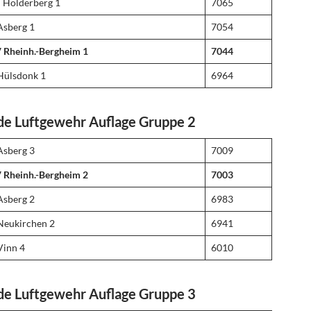
 Holderberg 1
7065
Asberg 1
7054
 Rheinh.-Bergheim 1
7044
Hülsdonk 1
6964
de Luftgewehr Auflage Gruppe 2
Asberg 3
7009
 Rheinh.-Bergheim 2
7003
Asberg 2
6983
Neukirchen 2
6941
Vinn 4
6010
de Luftgewehr Auflage Gruppe 3