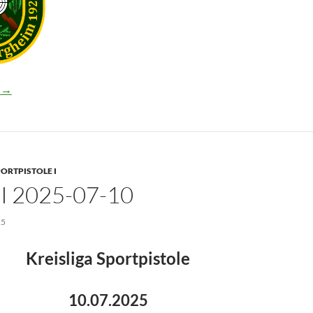
-08-21
n
→
ORTPISTOLE I
I 2025-07-10
25
Kreisliga Sportpistole
10.07.2025