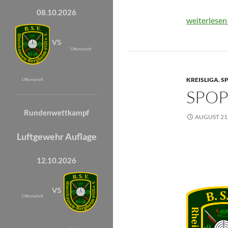
08.10.2026
SpoPi 2025
weiterlese
vs
1. Mannschaft
KREISLIGA
,
SP
1. Mannschaft
SPOP
Rundenwettkampf
AUGUST 21,
Luftgewehr Auflage
12.10.2026
vs
2. Mannschaft