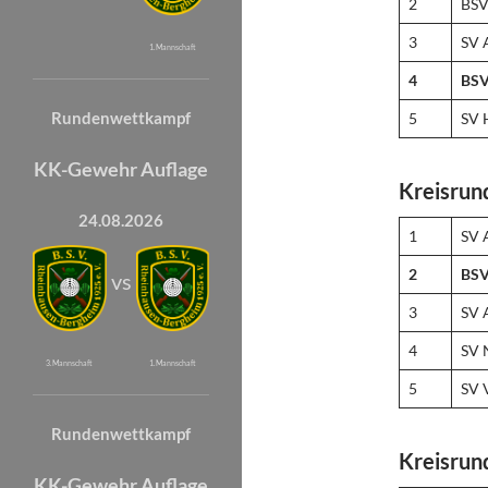
2
BSV
3
SV 
1. Mannschaft
4
BSV
Rundenwettkampf
5
SV 
KK-Gewehr Auflage
Kreisrun
24.08.2026
1
SV 
2
BSV
vs
3
SV 
4
SV 
3. Mannschaft
1. Mannschaft
5
SV 
Rundenwettkampf
Kreisrun
KK-Gewehr Auflage