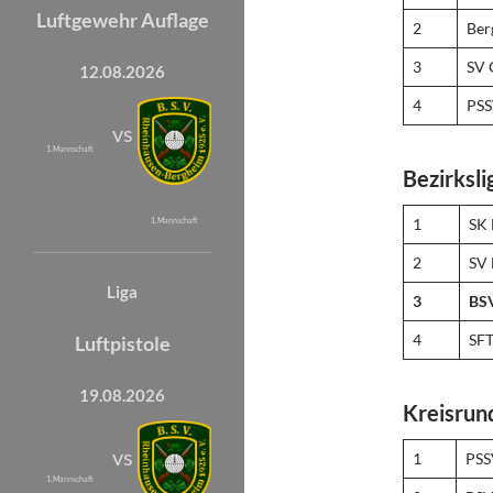
Luftgewehr Auflage
2
Ber
3
SV 
12.08.2026
4
PSS
vs
1. Mannschaft
Bezirksli
1
SK 
1. Mannschaft
2
SV 
Liga
3
BSV
4
SFT
Luftpistole
19.08.2026
Kreisrun
vs
1
PSS
1. Mannschaft