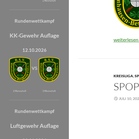
2. Mannschaft
Rundenwettkampf
KK-Gewehr Auflage
SpoPi 2025
weiterlese
12.10.2026
vs
KREISLIGA
,
SP
SPOP
2. Mannschaft
3. Mannschaft
JULI 10, 20
Rundenwettkampf
Luftgewehr Auflage