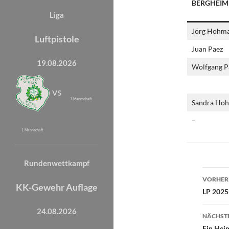
BERGHEIME
Liga
Jörg Hohm
Luftpistole
Juan Paez
19.08.2026
Wolfgang P
vs
1. Mannschaft
Sandra Ho
–
1. Mannschaft
Rundenwettkampf
Beit
VORHERI
KK-Gewehr Auflage
LP 2025
24.08.2026
NÄCHSTE
Ein Hei