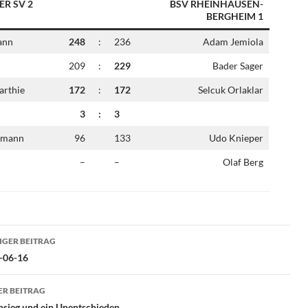
R SV 2
BSV RHEINHAUSEN-
BERGHEIM 1
ann
248
:
236
Adam Jemiola
209
:
229
Bader Sager
arthie
172
:
172
Selcuk Orlaklar
3
:
3
hmann
96
133
Udo Knieper
–
–
Olaf Berg
ragsnavigation
GER BEITRAG
-06-16
R BEITRAG
msieg und ein Unentschieden