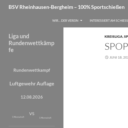
Suchen
BSV Rheinhausen-Bergheim – 100% Sportschießen
Zum
WIR… DER VEREIN
INTERESSIERT AM SCHIES
Inhalt
springen
Liga und
KREISLIGA
,
SP
Rundenwettkämp
SPOP
fe
JUNI 18, 20
Rundenwettkampf
Luftgewehr Auflage
12.08.2026
vs
1. Mannschaft
1. Mannschaft