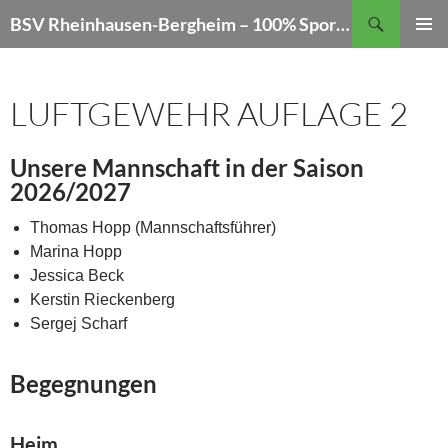
Zum
Suchen
BSV Rheinhausen-Bergheim – 100% Sportschießen
Inhalt
PRIMÄR
springen
MENÜ
LUFTGEWEHR AUFLAGE 2
Unsere Mannschaft in der Saison
2026/2027
Thomas Hopp (Mannschaftsführer)
Marina Hopp
Jessica Beck
Kerstin Rieckenberg
Sergej Scharf
Begegnungen
Heim