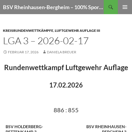
Zum
Suchen
BSV Rheinhausen-Bergheim – 100% Sportschießen
Inhalt
PRIMÄR
springen
MENÜ
KREISRUNDENWETTKÄMPFE
,
LUFTGEWEHR AUFLAGE III
LGA 3 – 2026-02-17
FEBRUAR 17, 2026
DANIELA BREUER
Rundenwettkampf Luftgewehr Auflage
17.02.2026
886 : 855
BSV HOLDERBERG-
BSV RHEINHAUSEN-
BETTENKAMP 3
BERGHEIM 3