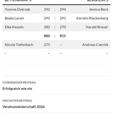
Yvonne Dykrzak
292
:
294
Jessica Beck
Beate Larem
292
:
291
Kerstin Rieckenberg
Elke Kessels
282
:
270
Harald Breuer
886
:
855
Nicole Tiefenbach
275
–
Andreas Czernik
–
–
–
–
Beitragsnavigation
VORHERIGER BEITRAG
Erfolgreich wie nie
NÄCHSTER BEITRAG
Vereinsmeisterschaft 2026