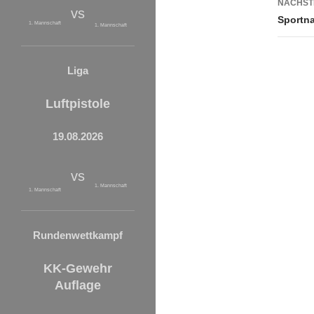
NÄCHST
vs
Sportna
1. Mannschaft
1. Mannschaft
Liga
Luftpistole
19.08.2026
vs
1. Mannschaft
1. Mannschaft
Rundenwettkampf
KK-Gewehr
Auflage