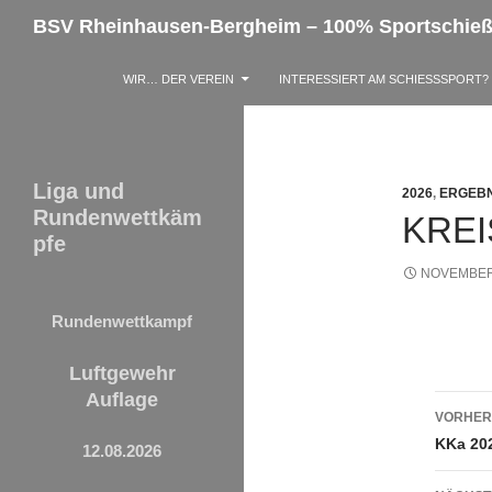
Zum
Suchen
BSV Rheinhausen-Bergheim – 100% Sportschie
Inhalt
springen
WIR… DER VEREIN
INTERESSIERT AM SCHIESSSPORT?
Liga und
2026
,
ERGEBN
Rundenwettkäm
KREI
pfe
NOVEMBER 
Rundenwettkampf
Luftgewehr
Auflage
Beit
VORHER
KKa 20
12.08.2026