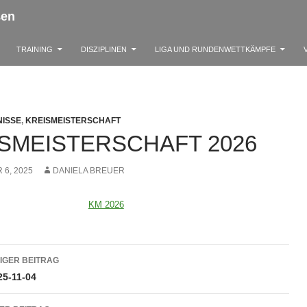
ßen
TRAINING
DISZIPLINEN
LIGA UND RUNDENWETTKÄMPFE
ISSE
,
KREISMEISTERSCHAFT
SMEISTERSCHAFT 2026
6, 2025
DANIELA BREUER
KM 2026
ragsnavigation
IGER BEITRAG
25-11-04