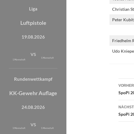
Liga
Christian St
Peter Kubit
Luftpistole
19.08.2026
Friedhelm 
Udo Kniepe
vs
1. Mannschaft
1. Mannschaft
Rundenwettkampf
Beit
VORHER
KK-Gewehr Auflage
SpoPi 2
24.08.2026
NÄCHST
SpoPi 2
vs
3. Mannschaft
1. Mannschaft