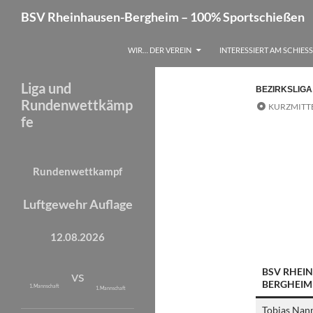
Suchen
BSV Rheinhausen-Bergheim – 100% Sportschießen
Zum
WIR… DER VEREIN
INTERESSIERT AM SCHIES
Inhalt
springen
Liga und
BEZIRKSLIGA
Rundenwettkämp
KURZMITT
fe
Rundenwettkampf
Luftgewehr Auflage
12.08.2026
BSV RHEI
vs
BERGHEIM
1. Mannschaft
1. Mannschaft
Tobias Nan