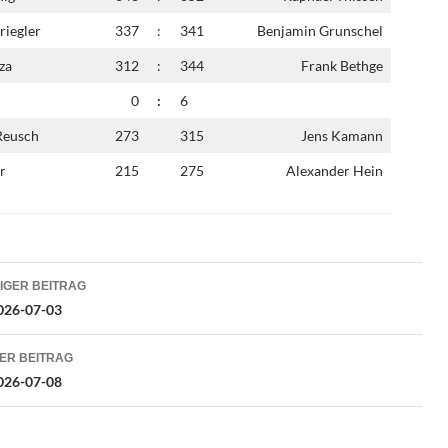
riegler
337
:
341
Benjamin Grunschel
za
312
:
344
Frank Bethge
0
:
6
Reusch
273
315
Jens Kamann
r
215
275
Alexander Hein
ragsnavigation
IGER BEITRAG
026-07-03
ER BEITRAG
026-07-08