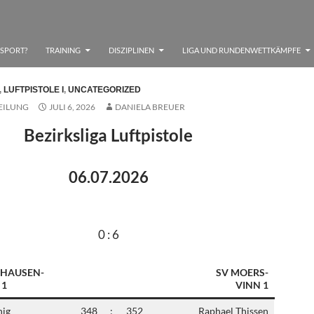
SSPORT?
TRAINING
DISZIPLINEN
LIGA UND RUNDENWETTKÄMPFE
,
LUFTPISTOLE I
,
UNCATEGORIZED
EILUNG
JULI 6, 2026
DANIELA BREUER
Bezirksliga Luftpistole
06.07.2026
0 : 6
NHAUSEN-
SV MOERS-
 1
VINN 1
nig
348
:
352
Raphael Thissen