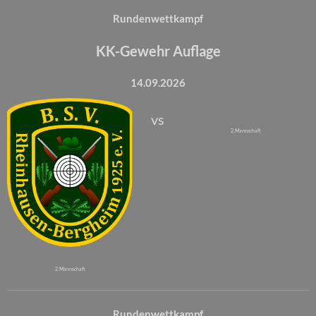
Rundenwettkampf
KK-Gewehr Auflage
14.09.2026
vs
2. Mannschaft
2. Mannschaft
Rundenwettkampf