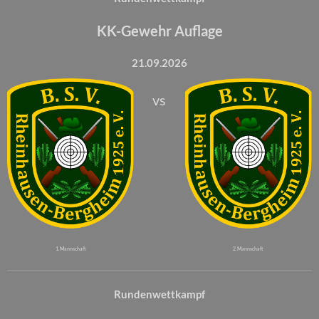
KK-Gewehr Auflage
21.09.2026
vs
1. Mannschaft
2. Mannschaft
Rundenwettkampf