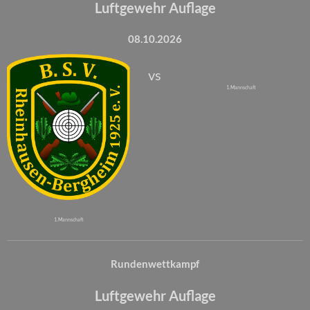
Luftgewehr Auflage
08.10.2026
vs
1. Mannschaft
1. Mannschaft
Rundenwettkampf
Luftgewehr Auflage