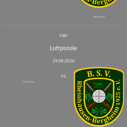
1. Mannschaft
Liga
Luftpistole
19.08.2026
vs
1. Mannschaft