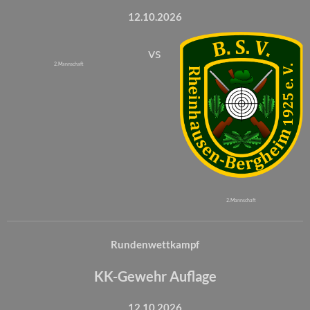
12.10.2026
vs
2. Mannschaft
2. Mannschaft
Rundenwettkampf
KK-Gewehr Auflage
12.10.2026