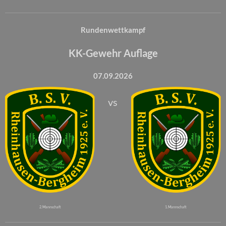
Rundenwettkampf
KK-Gewehr Auflage
07.09.2026
vs
2. Mannschaft
1. Mannschaft