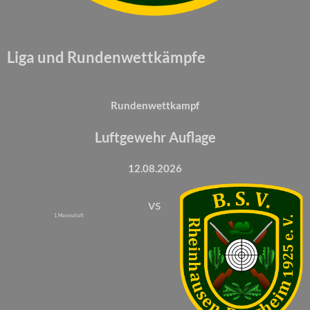
Liga und Rundenwettkämpfe
Rundenwettkampf
Luftgewehr Auflage
12.08.2026
vs
1. Mannschaft