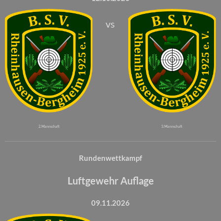
vs
2. Mannschaft
3. Mannschaft
Rundenwettkampf
Luftgewehr Auflage
09.11.2026