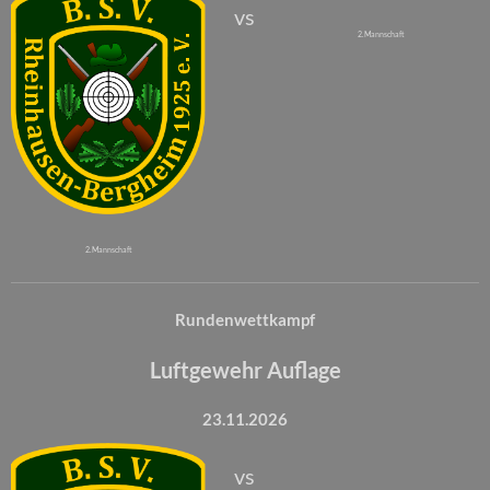
vs
2. Mannschaft
2. Mannschaft
Rundenwettkampf
Luftgewehr Auflage
23.11.2026
vs