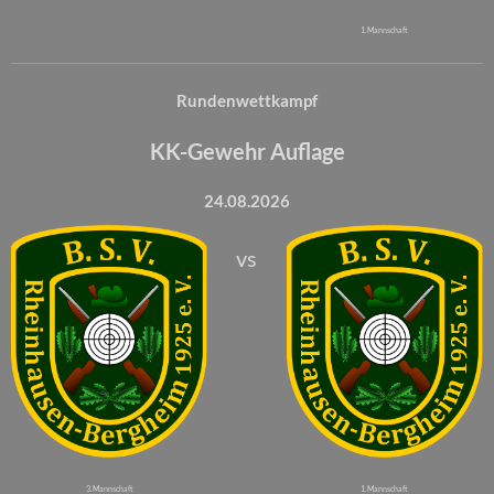
1. Mannschaft
Rundenwettkampf
KK-Gewehr Auflage
24.08.2026
vs
3. Mannschaft
1. Mannschaft