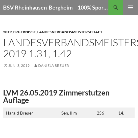
Zum
Suchen
BSV Rheinhausen-Bergheim – 100% Sportschießen
Inhalt
PRIMÄR
springen
MENÜ
2019
,
ERGEBNISSE
,
LANDESVERBANDSMEISTERSCHAFT
LANDESVERBANDSMEISTER
2019 1.31, 1.42
JUNI 3, 2019
DANIELA BREUER
LVM 26.05.2019 Zimmerstutzen
Auflage
Harald Breuer
Sen. II m
256
14.