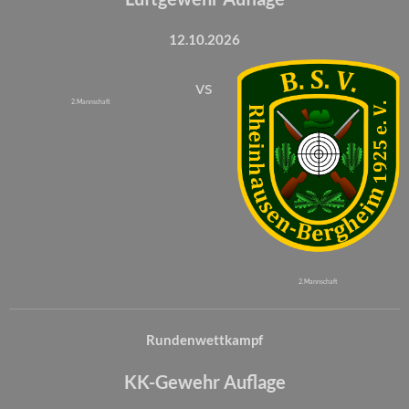
12.10.2026
vs
2. Mannschaft
2. Mannschaft
Rundenwettkampf
KK-Gewehr Auflage