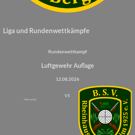
Liga und Rundenwettkämpfe
Rundenwettkampf
Luftgewehr Auflage
12.08.2026
vs
1. Mannschaft