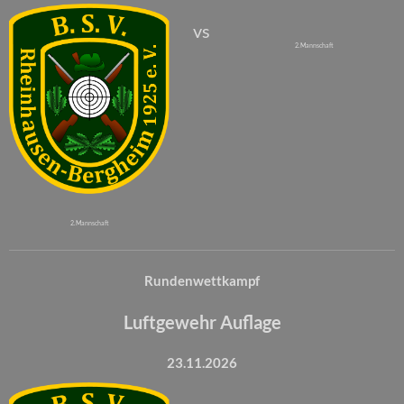
vs
2. Mannschaft
2. Mannschaft
Rundenwettkampf
Luftgewehr Auflage
23.11.2026