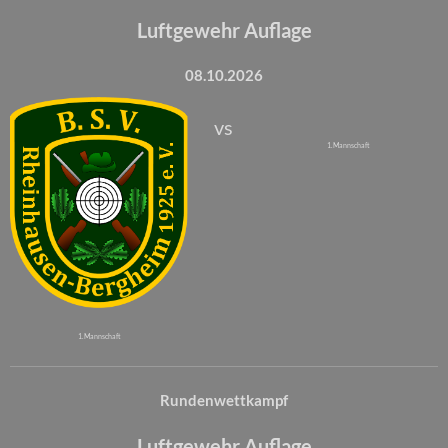
Luftgewehr Auflage
08.10.2026
vs
1. Mannschaft
1. Mannschaft
Rundenwettkampf
Luftgewehr Auflage