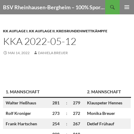
Zum
Suchen
BSV Rheinhausen-Bergheim – 100% Sportschießen
Inhalt
PRIMÄR
springen
MENÜ
KK AUFLAGE I
,
KK AUFLAGE II
,
KREISRUNDENWETTKÄMPFE
KKA 2022-05-12
MAI 14, 2022
DANIELA BREUER
1. MANNSCHAFT
2. MANNSCHAFT
Walter Heßhaus
281
:
279
Klauspeter Hennes
Rolf Kroniger
273
:
272
Monika Breuer
Frank Hartschen
254
:
267
Detlef Frühauf