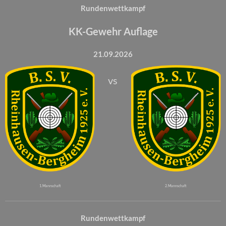
Rundenwettkampf
KK-Gewehr Auflage
21.09.2026
vs
1. Mannschaft
2. Mannschaft
Rundenwettkampf