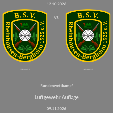
12.10.2026
vs
2. Mannschaft
3. Mannschaft
Rundenwettkampf
Luftgewehr Auflage
09.11.2026