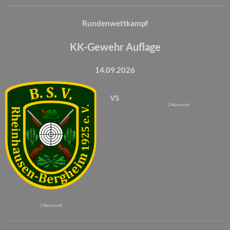
Rundenwettkampf
KK-Gewehr Auflage
14.09.2026
vs
2. Mannschaft
2. Mannschaft