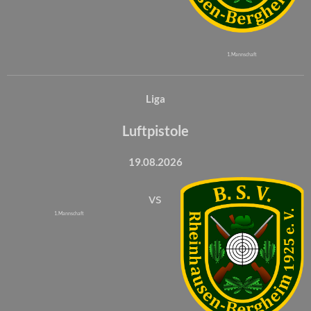
1. Mannschaft
Liga
Luftpistole
19.08.2026
vs
1. Mannschaft