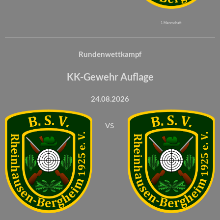
1. Mannschaft
Rundenwettkampf
KK-Gewehr Auflage
24.08.2026
vs