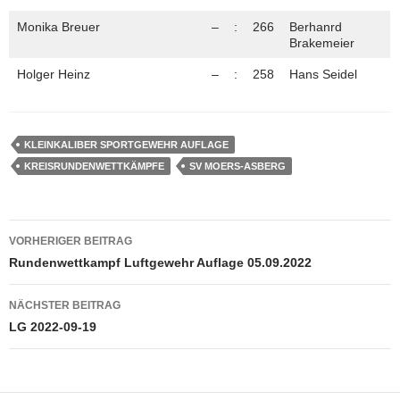
Monika Breuer
–
:
266
Berhanrd
Brakemeier
Holger Heinz
–
:
258
Hans Seidel
KLEINKALIBER SPORTGEWEHR AUFLAGE
KREISRUNDENWETTKÄMPFE
SV MOERS-ASBERG
Beitragsnavigation
VORHERIGER BEITRAG
Rundenwettkampf Luftgewehr Auflage 05.09.2022
NÄCHSTER BEITRAG
LG 2022-09-19