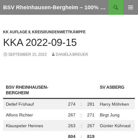
Zum
Suchen
BSV Rheinhausen-Bergheim – 100% Sportschießen
Inhalt
PRIMÄR
springen
MENÜ
KK AUFLAGE II
,
KREISRUNDENWETTKÄMPFE
KKA 2022-09-15
SEPTEMBER 15, 2022
DANIELA BREUER
BSV RHEINHAUSEN-
SV ASBERG
BERGHEIM
Detlef Frühauf
274
:
281
Harry Möhrken
Alfons Richter
267
:
271
Birgt Jung
Klauspeter Hennes
263
:
267
Günter Kühnast
804
:
819