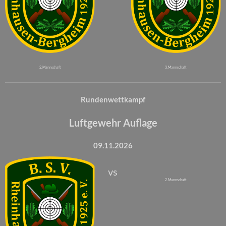
2. Mannschaft
3. Mannschaft
Rundenwettkampf
Luftgewehr Auflage
09.11.2026
vs
2. Mannschaft