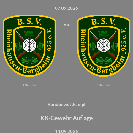
07.09.2026
vs
2. Mannschaft
1. Mannschaft
Rundenwettkampf
KK-Gewehr Auflage
14.09.2026