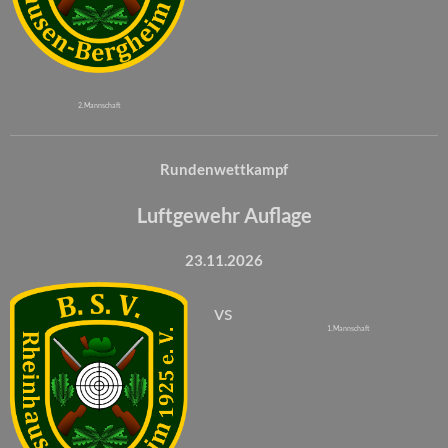
2. Mannschaft
Rundenwettkampf
Luftgewehr Auflage
23.11.2026
vs
1. Mannschaft