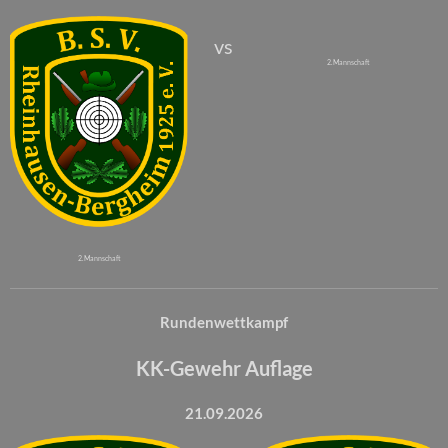
vs
2. Mannschaft
2. Mannschaft
Rundenwettkampf
KK-Gewehr Auflage
21.09.2026