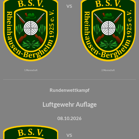
vs
1. Mannschaft
2. Mannschaft
Rundenwettkampf
Luftgewehr Auflage
08.10.2026
vs