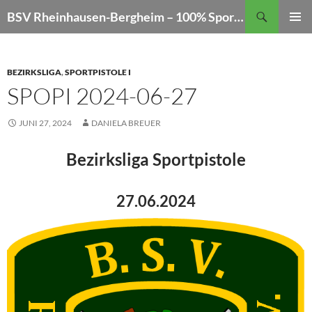
Zum
Suchen
BSV Rheinhausen-Bergheim – 100% Sportschießen
Inhalt
PRIMÄR
springen
MENÜ
BEZIRKSLIGA
,
SPORTPISTOLE I
SPOPI 2024-06-27
JUNI 27, 2024
DANIELA BREUER
Bezirksliga Sportpistole
27.06.2024