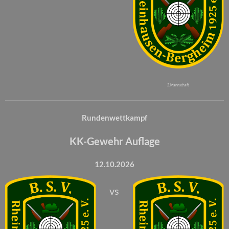
2. Mannschaft
Rundenwettkampf
KK-Gewehr Auflage
12.10.2026
vs