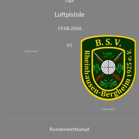
Luftpistole
19.08.2026
vs
1. Mannschaft
1. Mannschaft
Rundenwettkampf