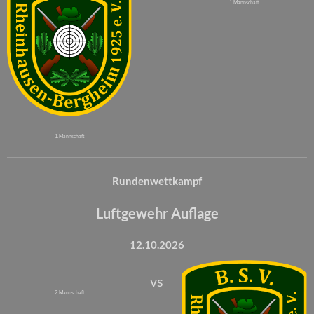
1. Mannschaft
1. Mannschaft
Rundenwettkampf
Luftgewehr Auflage
12.10.2026
vs
2. Mannschaft