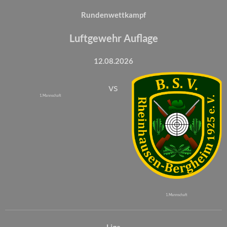
Rundenwettkampf
Luftgewehr Auflage
12.08.2026
vs
1. Mannschaft
1. Mannschaft
Liga