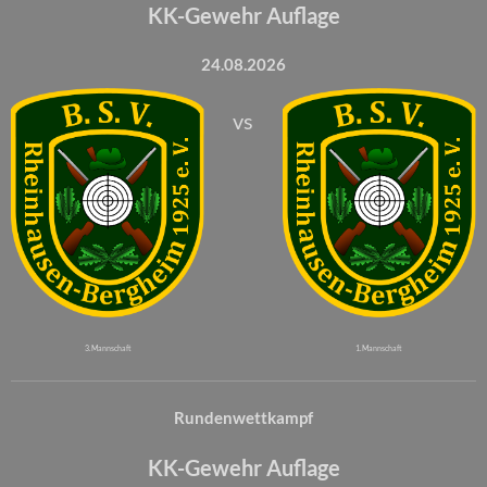
KK-Gewehr Auflage
24.08.2026
vs
3. Mannschaft
1. Mannschaft
Rundenwettkampf
KK-Gewehr Auflage