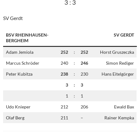
3 : 3
SV Gerdt
BSV RHEINHAUSEN-
SV GERDT
BERGHEIM
Adam Jemiola
252
:
252
Horst Gruszeczka
Marcus Schröder
240
:
246
Simon Rediger
Peter Kubitza
238
:
230
Hans Eitelgörger
3
:
3
1
:
1
Udo Knieper
212
206
Ewald Bax
Olaf Berg
211
–
Rainer Kempka