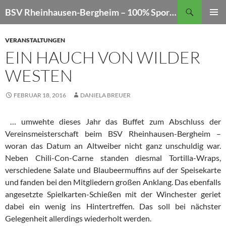
Zum
Suchen
BSV Rheinhausen-Bergheim – 100% Sportschießen
Inhalt
PRIMÄR
springen
MENÜ
VERANSTALTUNGEN
EIN HAUCH VON WILDER
WESTEN
FEBRUAR 18, 2016
DANIELA BREUER
… umwehte dieses Jahr das Buffet zum Abschluss der
Vereinsmeisterschaft beim BSV Rheinhausen-Bergheim –
woran das Datum an Altweiber nicht ganz unschuldig war.
Neben Chili-Con-Carne standen diesmal Tortilla-Wraps,
verschiedene Salate und Blaubeermuffins auf der Speisekarte
und fanden bei den Mitgliedern großen Anklang. Das ebenfalls
angesetzte Spielkarten-Schießen mit der Winchester geriet
dabei ein wenig ins Hintertreffen. Das soll bei nächster
Gelegenheit allerdings wiederholt werden.