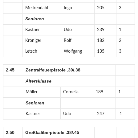
Meskendahl
Ingo
205
3
Senioren
Kastner
Udo
239
1
Kroniger
Rolf
182
2
Letsch
Wolfgang
135
3
2.45
Zentralfeuerpistole .30/.38
Altersklasse
Möller
Cornelia
189
1
Senioren
Kastner
Udo
247
1
2.50
Großkaliberpistole .38/.45