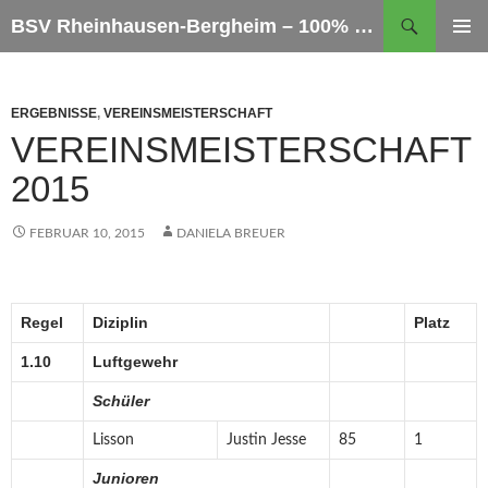
Zum
Suchen
BSV Rheinhausen-Bergheim – 100% Sportschießen
Inhalt
PRIMÄR
springen
MENÜ
ERGEBNISSE
,
VEREINSMEISTERSCHAFT
VEREINSMEISTERSCHAFT
2015
FEBRUAR 10, 2015
DANIELA BREUER
Regel
Diziplin
Platz
1.10
Luftgewehr
Schüler
Lisson
Justin Jesse
85
1
Junioren