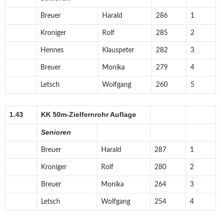
Breuer
Harald
286
1
Kroniger
Rolf
285
2
Hennes
Klauspeter
282
3
Breuer
Monika
279
4
Letsch
Wolfgang
260
5
1.43
KK 50m-Zielfernrohr Auflage
Senioren
Breuer
Harald
287
1
Kroniger
Rolf
280
2
Breuer
Monika
264
3
Letsch
Wolfgang
254
4