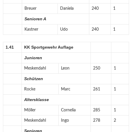
Breuer
Daniela
240
1
Senioren A
Kastner
Udo
240
1
1.41
KK Sportgewehr Auflage
Junioren
Meskendahl
Leon
250
1
Schützen
Rocke
Marc
261
1
Altersklasse
Möller
Cornelia
285
1
Meskendahl
Ingo
278
2
Senioren