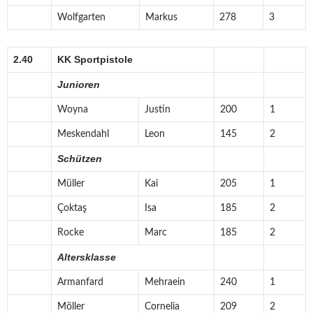
Wolfgarten
Markus
278
3
2.40
KK Sportpistole
Junioren
Woyna
Justin
200
1
Meskendahl
Leon
145
2
Schützen
Müller
Kai
205
1
Çoktaş
Isa
185
2
Rocke
Marc
185
2
Altersklasse
Armanfard
Mehraein
240
1
Möller
Cornelia
209
2