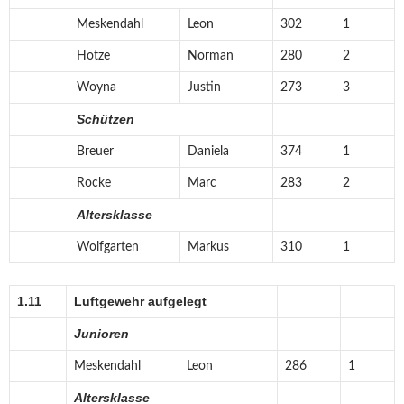
Meskendahl
Leon
302
1
Hotze
Norman
280
2
Woyna
Justin
273
3
Schützen
Breuer
Daniela
374
1
Rocke
Marc
283
2
Altersklasse
Wolfgarten
Markus
310
1
1.11
Luftgewehr aufgelegt
Junioren
Meskendahl
Leon
286
1
Altersklasse