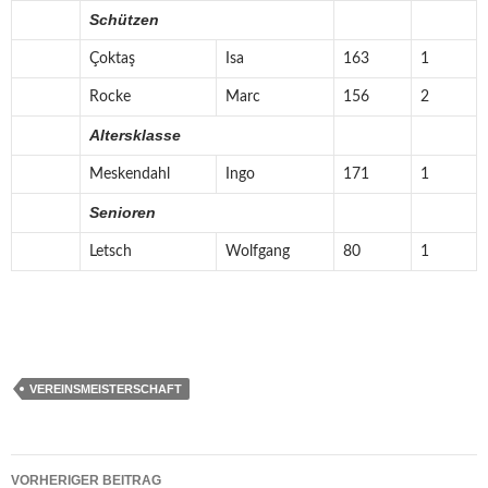
Schützen
Çoktaş
Isa
163
1
Rocke
Marc
156
2
Altersklasse
Meskendahl
Ingo
171
1
Senioren
Letsch
Wolfgang
80
1
VEREINSMEISTERSCHAFT
Beitragsnavigation
VORHERIGER BEITRAG