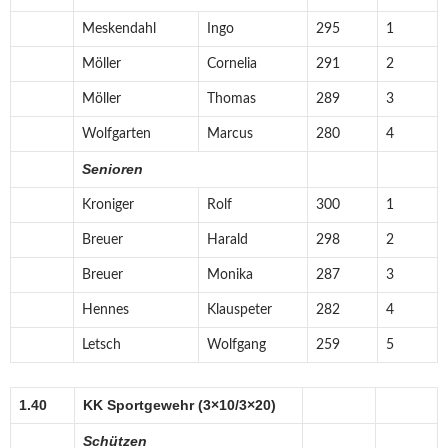
Meskendahl
Ingo
295
1
Möller
Cornelia
291
2
Möller
Thomas
289
3
Wolfgarten
Marcus
280
4
Senioren
Kroniger
Rolf
300
1
Breuer
Harald
298
2
Breuer
Monika
287
3
Hennes
Klauspeter
282
4
Letsch
Wolfgang
259
5
1.40
KK Sportgewehr (3×10/3×20)
Schützen