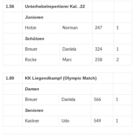
1.56
Unterhebelrepertierer Kal. .22
Junioren
Hotze
Norman
247
1
Schützen
Breuer
Daniela
324
1
Rocke
Marc
258
2
1.80
KK Liegendkampf (Olympic Match)
Damen
Breuer
Daniela
566
1
Senioren
Kastner
Udo
549
1