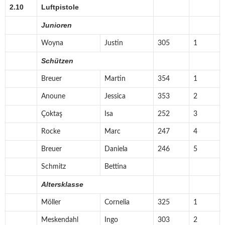
2.10
Luftpistole
Junioren
Woyna
Justin
305
1
Schützen
Breuer
Martin
354
1
Anoune
Jessica
353
2
Çoktaş
Isa
252
3
Rocke
Marc
247
4
Breuer
Daniela
246
5
Schmitz
Bettina
Altersklasse
Möller
Cornelia
325
1
Meskendahl
Ingo
303
2