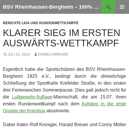
Zum
Suchen
BSV Rheinhausen-Bergheim – 100% Sportschießen
Inhalt
PRIMÄR
springen
MENÜ
BERICHTE LIGA UND RUNDENWETTKÄMPFE
KLARER SIEG IM ERSTEN
AUSWÄRTS-WETTKAMPF
JULI 21, 2014
DANIELA BREUER
Eigentlich habe die Sportschützen des BSV Rheinhausen-
Bergheim 1925 e.V., bedingt durch die dreiwöchige
Schließung der Sporthalle Krefelder Straße, in den ersten
drei Ferienwochen Sommerpause. Dies galt jedoch nicht für
die
Luftgewehr-Auflage
-Mannschaft, die am 15.07. ihren
ersten Rundenwettkampf nach dem
Aufstieg in die erste
Gruppe der Kreisliga
absolvierte.
Dabei traten Rolf Kroniger, Harald Breuer und Conny Möller