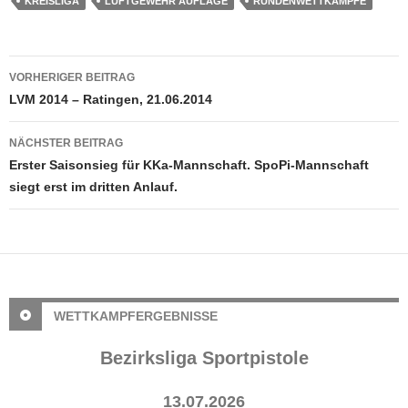
KREISLIGA
LUFTGEWEHR AUFLAGE
RUNDENWETTKÄMPFE
Beitragsnavigation
VORHERIGER BEITRAG
LVM 2014 – Ratingen, 21.06.2014
NÄCHSTER BEITRAG
Erster Saisonsieg für KKa-Mannschaft. SpoPi-Mannschaft
siegt erst im dritten Anlauf.
WETTKAMPFERGEBNISSE
Bezirksliga Sportpistole
13.07.2026