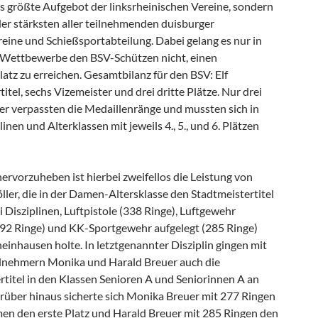
as größte Aufgebot der linksrheinischen Vereine, sondern
der stärksten aller teilnehmenden duisburger
eine und Schießsportabteilung. Dabei gelang es nur in
 Wettbewerbe den BSV-Schützen nicht, einen
atz zu erreichen. Gesamtbilanz für den BSV: Elf
itel, sechs Vizemeister und drei dritte Plätze. Nur drei
ter verpassten die Medaillenränge und mussten sich in
linen und Alterklassen mit jeweils 4., 5., und 6. Plätzen
ervorzuheben ist hierbei zweifellos die Leistung von
ller, die in der Damen-Altersklasse den Stadtmeistertitel
ei Disziplinen, Luftpistole (338 Ringe), Luftgewehr
292 Ringe) und KK-Sportgewehr aufgelegt (285 Ringe)
einhausen holte. In letztgenannter Disziplin gingen mit
lnehmern Monika und Harald Breuer auch die
rtitel in den Klassen Senioren A und Seniorinnen A an
rüber hinaus sicherte sich Monika Breuer mit 277 Ringen
en den erste Platz und Harald Breuer mit 285 Ringen den