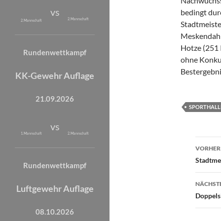
Nachwuchssc
vs
bedingt durc
2. Mannschaft
2. Mannschaft
Stadtmeiste
Meskendahl
Hotze (251 
Rundenwettkampf
ohne Konkur
Bestergebni
KK-Gewehr Auflage
21.09.2026
SPORTHALLE
vs
1. Mannschaft
2. Mannschaft
Beit
VORHERI
Stadtme
Rundenwettkampf
NÄCHSTE
Luftgewehr Auflage
Doppelsi
08.10.2026