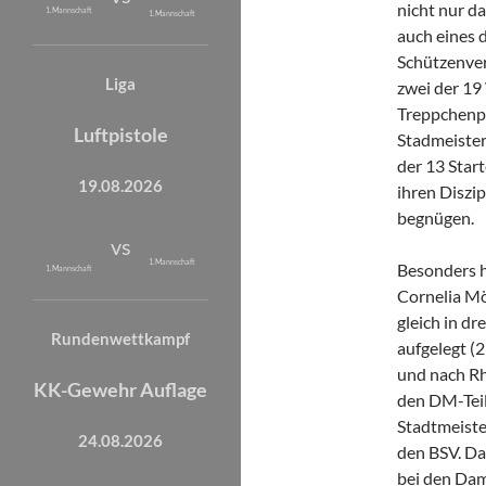
nicht nur d
1. Mannschaft
1. Mannschaft
auch eines 
Schützenver
Liga
zwei der 19
Treppchenpl
Luftpistole
Stadmeistert
der 13 Star
19.08.2026
ihren Diszip
begnügen.
vs
1. Mannschaft
Besonders h
1. Mannschaft
Cornelia Mö
gleich in dr
Rundenwettkampf
aufgelegt (
und nach Rh
KK-Gewehr Auflage
den DM-Tei
Stadtmeiste
24.08.2026
den BSV. Da
bei den Dam