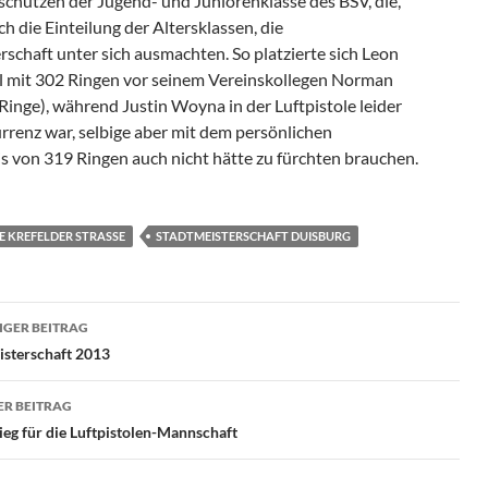
hützen der Jugend- und Juniorenklasse des BSV, die,
h die Einteilung der Altersklassen, die
rschaft unter sich ausmachten. So platzierte sich Leon
 mit 302 Ringen vor seinem Vereinskollegen Norman
Ringe), während Justin Woyna in der Luftpistole leider
renz war, selbige aber mit dem persönlichen
s von 319 Ringen auch nicht hätte zu fürchten brauchen.
 KREFELDER STRASSE
STADTMEISTERSCHAFT DUISBURG
ragsnavigation
GER BEITRAG
isterschaft 2013
R BEITRAG
eg für die Luftpistolen-Mannschaft