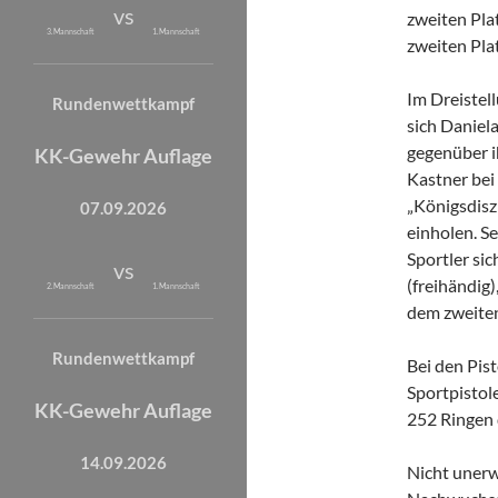
vs
zweiten Plat
3. Mannschaft
1. Mannschaft
zweiten Pla
Im Dreistel
Rundenwettkampf
sich Daniel
gegenüber 
KK-Gewehr Auflage
Kastner bei
„Königsdisz
07.09.2026
einholen. Se
Sportler si
vs
(freihändig
2. Mannschaft
1. Mannschaft
dem zweiten
Rundenwettkampf
Bei den Pis
Sportpistol
KK-Gewehr Auflage
252 Ringen 
14.09.2026
Nicht unerw