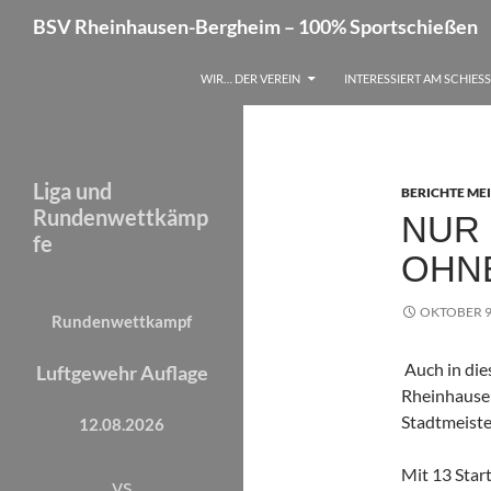
Zum
Suchen
BSV Rheinhausen-Bergheim – 100% Sportschießen
Inhalt
springen
WIR… DER VEREIN
INTERESSIERT AM SCHIES
Liga und
BERICHTE ME
Rundenwettkämp
NUR 
fe
OHNE
OKTOBER 9
Rundenwettkampf
Auch in die
Luftgewehr Auflage
Rheinhausen
Stadtmeiste
12.08.2026
Mit 13 Star
vs