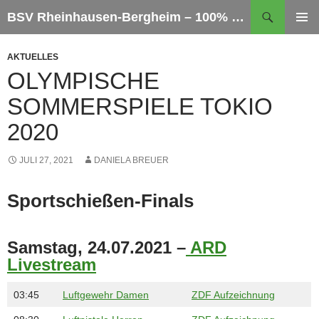
Zum
Suchen
BSV Rheinhausen-Bergheim – 100% Sportschießen
Inhalt
PRIMÄR
springen
MENÜ
AKTUELLES
OLYMPISCHE
SOMMERSPIELE TOKIO
2020
JULI 27, 2021
DANIELA BREUER
Sportschießen-Finals
Samstag, 24.07.2021 –
AR
D
Livestream
03:45
Luftgewehr Damen
ZDF Aufzeichnung