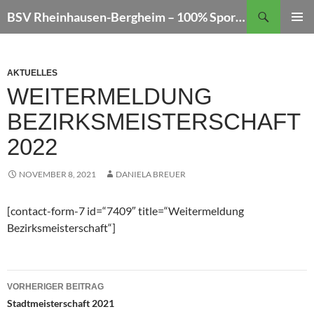
Zum
Suchen
BSV Rheinhausen-Bergheim – 100% Sportschießen
Inhalt
PRIMÄR
springen
MENÜ
AKTUELLES
WEITERMELDUNG
BEZIRKSMEISTERSCHAFT
2022
NOVEMBER 8, 2021
DANIELA BREUER
[contact-form-7 id=“7409″ title=“Weitermeldung
Bezirksmeisterschaft“]
Beitragsnavigation
VORHERIGER BEITRAG
Stadtmeisterschaft 2021