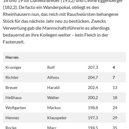
16 und 19 für Daniela Breuer (193,2) und Céline Eggenberger
(182,2). De facto ein Wanderpokal, obliegt es den
Rheinhausern nun, das reich mit Rauchwürsten behangene
Stück für das nächste Jahr neu zu bestücken. Zwecks
Verwertung gab die Mannschaftsführerin es allerdings
bedauernd an ihre Kollegen weiter – kein Fleich in der
Fastenzeit.
Herren
Kroniger
Rolf
207,3
4
Richter
Alfons
204,7
7
Breuer
Harald
202,4
13
Heßhaus
Walter
200,2
18
Wolfgarten
Markus
198,8
24
Hennes
Klauspeter
197,3
29
Rocke
Marc
194,5
35