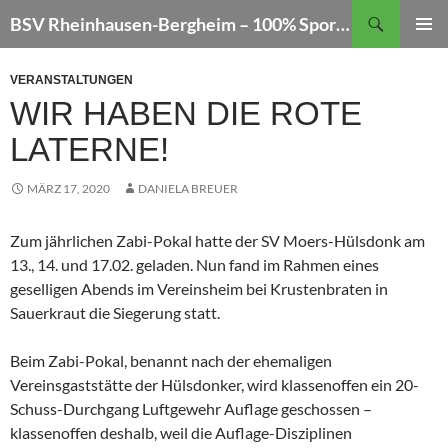
Zum
Suchen
BSV Rheinhausen-Bergheim – 100% Sportschießen
Inhalt
PRIMÄR
springen
MENÜ
VERANSTALTUNGEN
WIR HABEN DIE ROTE
LATERNE!
MÄRZ 17, 2020
DANIELA BREUER
Zum jährlichen Zabi-Pokal hatte der SV Moers-Hülsdonk am
13., 14. und 17.02. geladen. Nun fand im Rahmen eines
geselligen Abends im Vereinsheim bei Krustenbraten in
Sauerkraut die Siegerung statt.
Beim Zabi-Pokal, benannt nach der ehemaligen
Vereinsgaststätte der Hülsdonker, wird klassenoffen ein 20-
Schuss-Durchgang Luftgewehr Auflage geschossen –
klassenoffen deshalb, weil die Auflage-Disziplinen