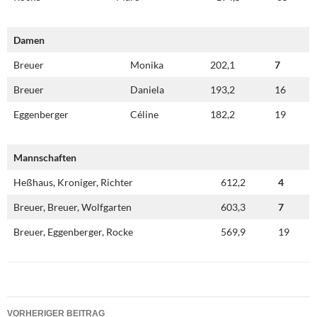
Damen
Breuer
Monika
202,1
7
Breuer
Daniela
193,2
16
Eggenberger
Céline
182,2
19
Mannschaften
Heßhaus, Kroniger, Richter
612,2
4
Breuer, Breuer, Wolfgarten
603,3
7
Breuer, Eggenberger, Rocke
569,9
19
Beitragsnavigation
VORHERIGER BEITRAG