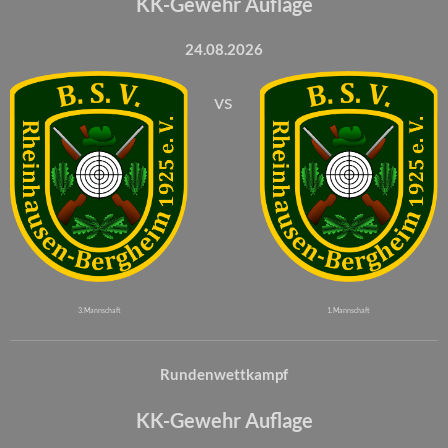
KK-Gewehr Auflage
24.08.2026
vs
3. Mannschaft
1. Mannschaft
Rundenwettkampf
KK-Gewehr Auflage