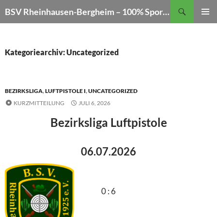
Zum
Suchen
BSV Rheinhausen-Bergheim – 100% Sportschießen
Inhalt
PRIMÄR
springen
MENÜ
Kategoriearchiv: Uncategorized
BEZIRKSLIGA
,
LUFTPISTOLE I
,
UNCATEGORIZED
KURZMITTEILUNG
JULI 6, 2026
Bezirksliga Luftpistole
06.07.2026
0 : 6