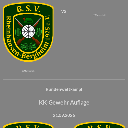
vs
2. Mannschaft
2. Mannschaft
Rundenwettkampf
KK-Gewehr Auflage
21.09.2026