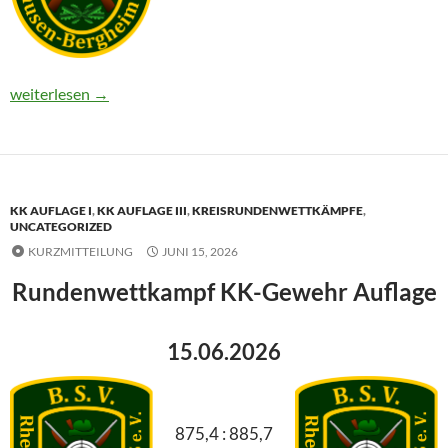
LP 2026-07-06
weiterlesen
→
KK AUFLAGE I
,
KK AUFLAGE III
,
KREISRUNDENWETTKÄMPFE
,
UNCATEGORIZED
KURZMITTEILUNG
JUNI 15, 2026
Rundenwettkampf KK-Gewehr Auflage
15.06.2026
875,4 : 885,7