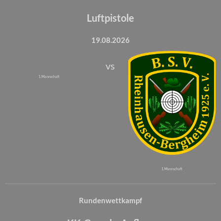
Luftpistole
19.08.2026
vs
1. Mannschaft
1. Mannschaft
Rundenwettkampf