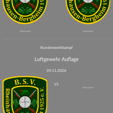
2. Mannschaft
3. Mannschaft
Rundenwettkampf
Luftgewehr Auflage
09.11.2026
vs
2. Mannschaft