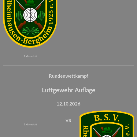
1. Mannschaft
Rundenwettkampf
Luftgewehr Auflage
12.10.2026
vs
2. Mannschaft