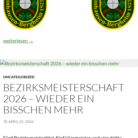
KKa3 – 2026-06-15
weiterlesen
→
UNCATEGORIZED
BEZIRKSMEISTERSCHAFT
2026 – WIEDER EIN
BISSCHEN MEHR
APRIL 25, 2026
Fünf Bezirksmeistertitel, fünf Vizemeister und vier dritte