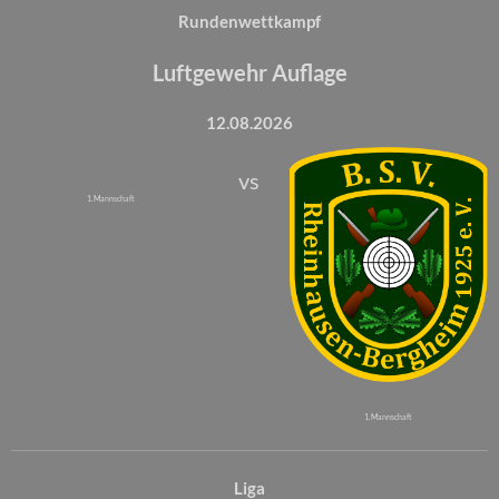
Rundenwettkampf
Luftgewehr Auflage
12.08.2026
vs
1. Mannschaft
1. Mannschaft
Liga