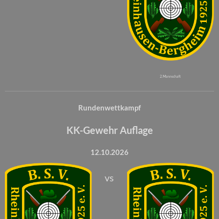
2. Mannschaft
Rundenwettkampf
KK-Gewehr Auflage
12.10.2026
vs