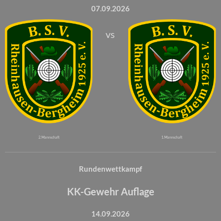
07.09.2026
vs
2. Mannschaft
1. Mannschaft
Rundenwettkampf
KK-Gewehr Auflage
14.09.2026