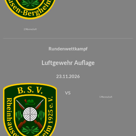
2. Mannschaft
Rundenwettkampf
Luftgewehr Auflage
23.11.2026
vs
1. Mannschaft