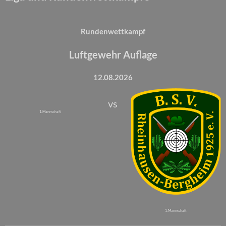
Rundenwettkampf
Luftgewehr Auflage
12.08.2026
vs
1. Mannschaft
1. Mannschaft