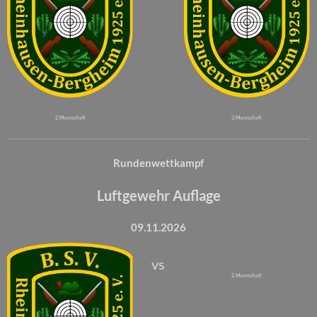
2. Mannschaft
3. Mannschaft
Rundenwettkampf
Luftgewehr Auflage
09.11.2026
vs
2. Mannschaft