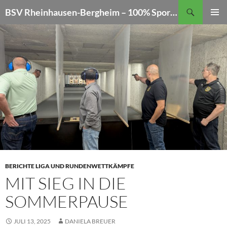
Zum
Suchen
BSV Rheinhausen-Bergheim – 100% Sportschießen
Inhalt
PRIMÄR
springen
MENÜ
BERICHTE LIGA UND RUNDENWETTKÄMPFE
MIT SIEG IN DIE
SOMMERPAUSE
JULI 13, 2025
DANIELA BREUER