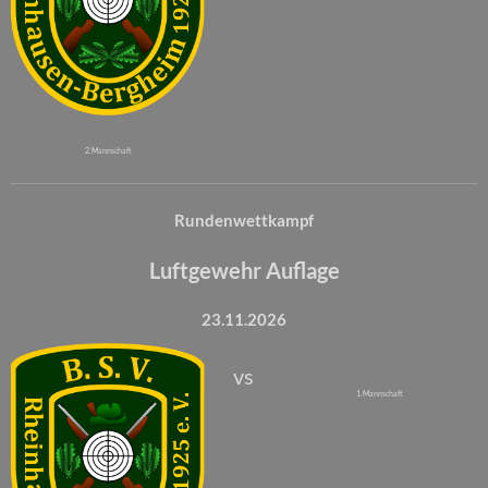
2. Mannschaft
Rundenwettkampf
Luftgewehr Auflage
23.11.2026
vs
1. Mannschaft