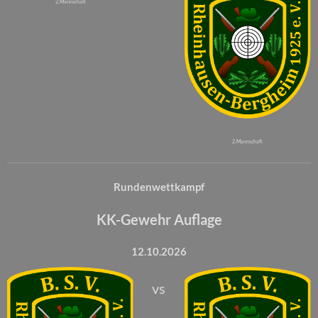
2. Mannschaft
2. Mannschaft
Rundenwettkampf
KK-Gewehr Auflage
12.10.2026
vs