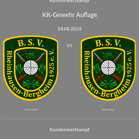
Rundenwettkampf
KK-Gewehr Auflage
24.08.2026
vs
3. Mannschaft
1. Mannschaft
Rundenwettkampf