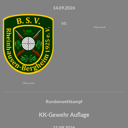
14.09.2026
vs
2. Mannschaft
2. Mannschaft
Rundenwettkampf
KK-Gewehr Auflage
21.09.2026