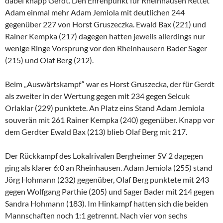
dabei knapp Gerdt. Den Ehrenpunkt für Rheinhausen Rettet
Adam einmal mehr Adam Jemiola mit deutlichen 244
gegenüber 227 von Horst Gruszeczka. Ewald Bax (221) und
Rainer Kempka (217) dagegen hatten jeweils allerdings nur
wenige Ringe Vorsprung vor den Rheinhausern Bader Sager
(215) und Olaf Berg (212).
Beim „Auswärtskampf“ war es Horst Gruszecka, der für Gerdt
als zweiter in der Wertung gegen mit 234 gegen Selcuk
Orlaklar (229) punktete. An Platz eins Stand Adam Jemiola
souverän mit 261 Rainer Kempka (240) gegenüber. Knapp vor
dem Gerdter Ewald Bax (213) blieb Olaf Berg mit 217.
Der Rückkampf des Lokalrivalen Bergheimer SV 2 dagegen
ging als klarer 6:0 an Rheinhausen. Adam Jemiola (255) stand
Jörg Hohmann (232) gegenüber, Olaf Berg punktete mit 243
gegen Wolfgang Parthie (205) und Sager Bader mit 214 gegen
Sandra Hohmann (183). Im Hinkampf hatten sich die beiden
Mannschaften noch 1:1 getrennt. Nach vier von sechs