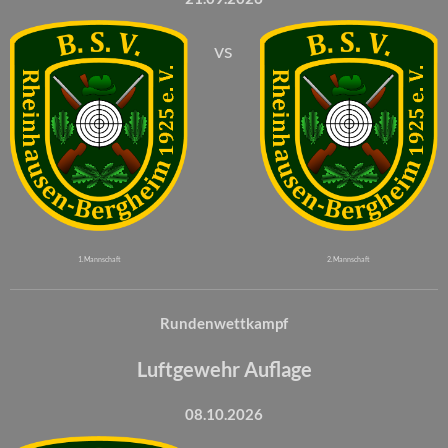
vs
1. Mannschaft
2. Mannschaft
Rundenwettkampf
Luftgewehr Auflage
08.10.2026