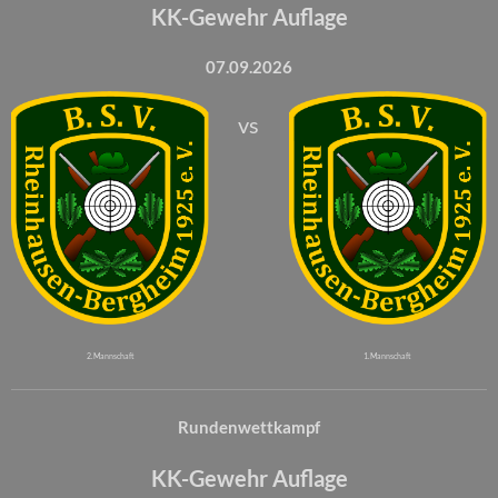
KK-Gewehr Auflage
07.09.2026
vs
2. Mannschaft
1. Mannschaft
Rundenwettkampf
KK-Gewehr Auflage