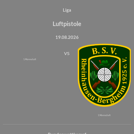
Liga
Luftpistole
19.08.2026
vs
1. Mannschaft
1. Mannschaft