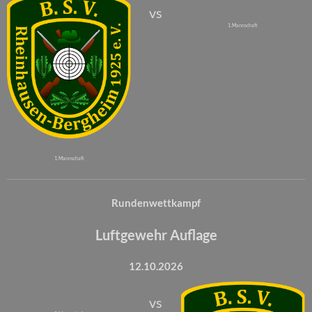
vs
1. Mannschaft
1. Mannschaft
Rundenwettkampf
Luftgewehr Auflage
12.10.2026
vs