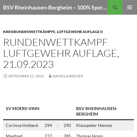
Zum
Suchen
BSV Rheinhausen-Bergheim – 100% Sportschießen
Inhalt
PRIMÄR
springen
MENÜ
KREISRUNDENWETTKÄMPFE
,
LUFTGEWEHR AUFLAGE II
RUNDENWETTKAMPF
LUFTGEWEHR AUFLAGE,
21.09.2023
SEPTEMBER 21, 2023
DANIELA BREUER
SV MOERS-VINN
BSV RHEINHAUSEN-
BERGHEIM
Corinna Holbeck
294
:
290
Klauspeter Hennes
Manfred
277
:
285
Thomas Hopp