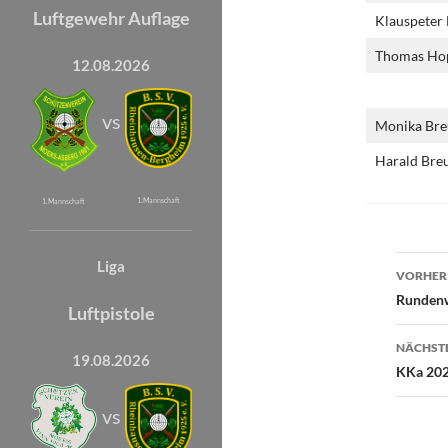
Luftgewehr Auflage
Klauspeter
Thomas Ho
12.08.2026
vs
Monika Bre
Harald Bre
1. Mannschaft
1. Mannschaft
Beit
Liga
VORHERI
Rundenw
Luftpistole
NÄCHSTE
19.08.2026
KKa 202
vs