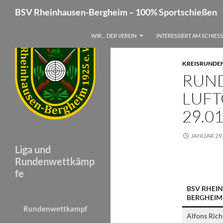
Suchen
BSV Rheinhausen-Bergheim – 100% Sportschießen
Zum
WIR… DER VEREIN
INTERESSIERT AM SCHIES
Inhalt
springen
KREISRUNDE
RUN
LUFT
29.0
JANUAR 29,
Liga und
Rundenwettkämp
fe
BSV RHEI
BERGHEIM
Rundenwettkampf
Alfons Rich