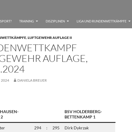
SSPORT?
TRAINING
DISZIPLINEN
LIGA UND RUNDENWETTKÄMPFE
NWETTKÄMPFE
,
LUFTGEWEHR AUFLAGE II
DENWETTKAMPF
GEWEHR AUFLAGE,
1.2024
 2024
DANIELA BREUER
NHAUSEN-
BSV HOLDERBERG-
 2
BETTENKAMP 1
ter
294
:
295
Dirk Dykrzak