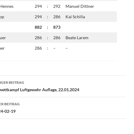
 Hennes
294
:
292
Manuel Dittner
pp
294
:
286
Kai Schilla
882
:
873
uer
286
:
286
Beate Larem
uer
286
:
–
–
ragsnavigation
GER BEITRAG
ettkampf Luftgewehr Auflage, 22.01.2024
R BEITRAG
4-02-19