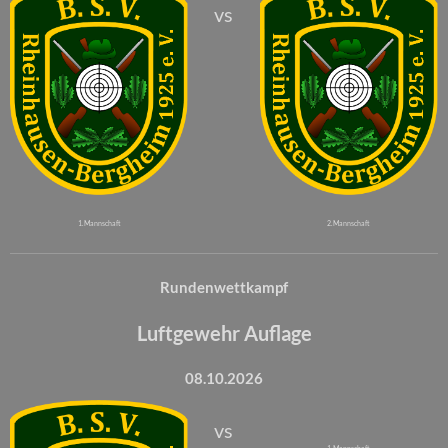
vs
1. Mannschaft
2. Mannschaft
Rundenwettkampf
Luftgewehr Auflage
08.10.2026
vs