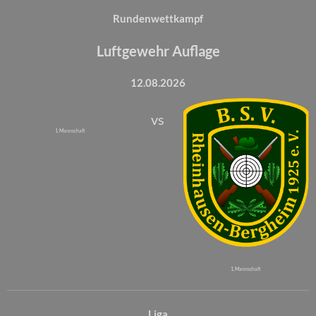
Rundenwettkampf
Luftgewehr Auflage
12.08.2026
vs
1. Mannschaft
1. Mannschaft
Liga