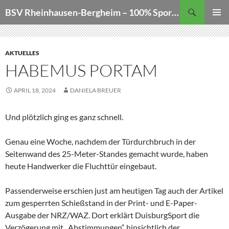
Zum
Suchen
BSV Rheinhausen-Bergheim – 100% Sportschießen
Inhalt
PRIMÄR
springen
MENÜ
AKTUELLES
HABEMUS PORTAM
APRIL 18, 2024
DANIELA BREUER
Und plötzlich ging es ganz schnell.
Genau eine Woche, nachdem der Türdurchbruch in der
Seitenwand des 25-Meter-Standes gemacht wurde, haben
heute Handwerker die Fluchttür eingebaut.
Passenderweise erschien just am heutigen Tag auch der Artikel
zum gesperrten Schießstand in der Print- und E-Paper-
Ausgabe der NRZ/WAZ. Dort erklärt DuisburgSport die
Verzögerung mit „Abstimmungen“ hinsichtlich der