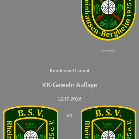
2. Mannschaft
Rundenwettkampf
KK-Gewehr Auflage
12.10.2026
vs