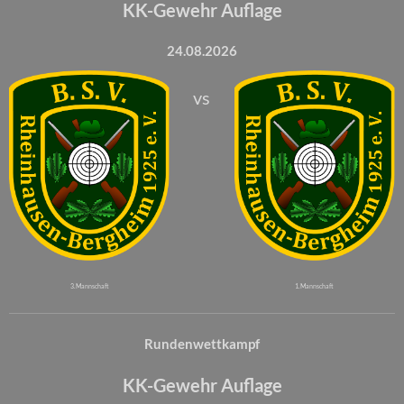
KK-Gewehr Auflage
24.08.2026
vs
3. Mannschaft
1. Mannschaft
Rundenwettkampf
KK-Gewehr Auflage