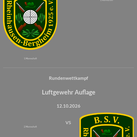
1. Mannschaft
1. Mannschaft
Rundenwettkampf
Luftgewehr Auflage
12.10.2026
vs
2. Mannschaft