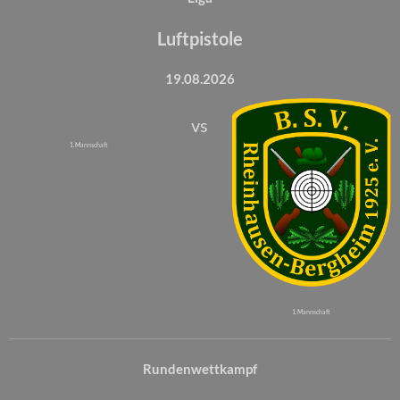
Luftpistole
19.08.2026
vs
1. Mannschaft
1. Mannschaft
Rundenwettkampf