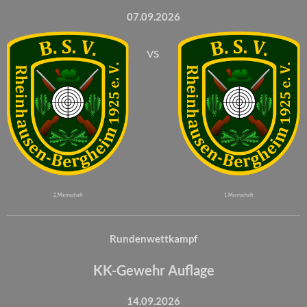
07.09.2026
vs
2. Mannschaft
1. Mannschaft
Rundenwettkampf
KK-Gewehr Auflage
14.09.2026