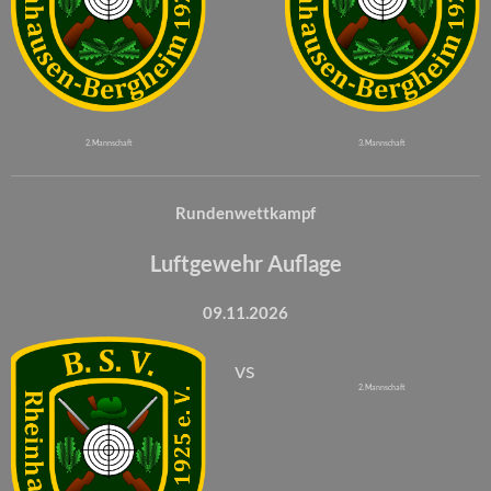
2. Mannschaft
3. Mannschaft
Rundenwettkampf
Luftgewehr Auflage
09.11.2026
vs
2. Mannschaft