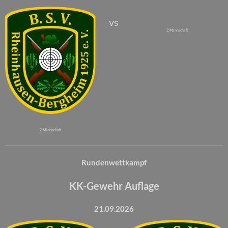
vs
2. Mannschaft
2. Mannschaft
Rundenwettkampf
KK-Gewehr Auflage
21.09.2026