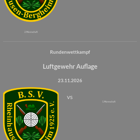
2. Mannschaft
Rundenwettkampf
Luftgewehr Auflage
23.11.2026
vs
1. Mannschaft