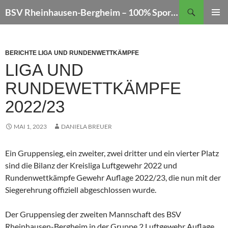
Zum
Suchen
BSV Rheinhausen-Bergheim – 100% Sportschießen
Inhalt
PRIMÄR
springen
MENÜ
BERICHTE LIGA UND RUNDENWETTKÄMPFE
LIGA UND
RUNDEWETTKÄMPFE
2022/23
MAI 1, 2023
DANIELA BREUER
Ein Gruppensieg, ein zweiter, zwei dritter und ein vierter Platz
sind die Bilanz der Kreisliga Luftgewehr 2022 und
Rundenwettkämpfe Gewehr Auflage 2022/23, die nun mit der
Siegerehrung offiziell abgeschlossen wurde.
Der Gruppensieg der zweiten Mannschaft des BSV
Rheinhausen-Bergheim in der Gruppe 2 Luftgewehr Auflage