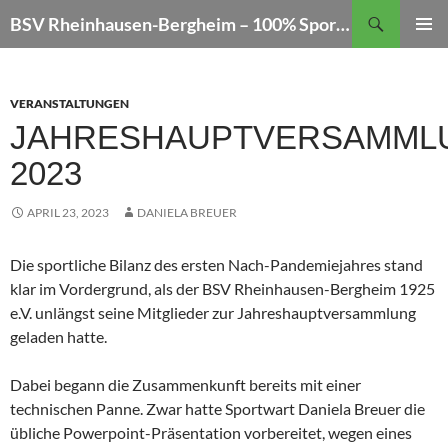
Zum
Suchen
BSV Rheinhausen-Bergheim – 100% Sportschießen
Inhalt
PRIMÄR
springen
MENÜ
VERANSTALTUNGEN
JAHRESHAUPTVERSAMML
2023
APRIL 23, 2023
DANIELA BREUER
Die sportliche Bilanz des ersten Nach-Pandemiejahres stand
klar im Vordergrund, als der BSV Rheinhausen-Bergheim 1925
e.V. unlängst seine Mitglieder zur Jahreshauptversammlung
geladen hatte.
Dabei begann die Zusammenkunft bereits mit einer
technischen Panne. Zwar hatte Sportwart Daniela Breuer die
übliche Powerpoint-Präsentation vorbereitet, wegen eines