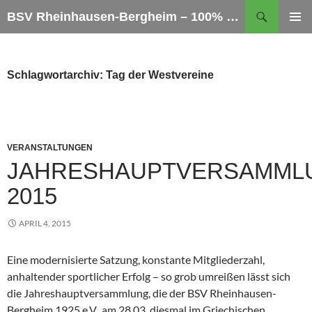
Zum
Suchen
BSV Rheinhausen-Bergheim – 100% Sportschießen
Inhalt
PRIMÄR
springen
MENÜ
Schlagwortarchiv: Tag der Westvereine
VERANSTALTUNGEN
JAHRESHAUPTVERSAMML
2015
APRIL 4, 2015
Eine modernisierte Satzung, konstante Mitgliederzahl,
anhaltender sportlicher Erfolg – so grob umreißen lässt sich
die Jahreshauptversammlung, die der BSV Rheinhausen-
Bergheim 1925 e.V. am 28.03. diesmal im Griechischen