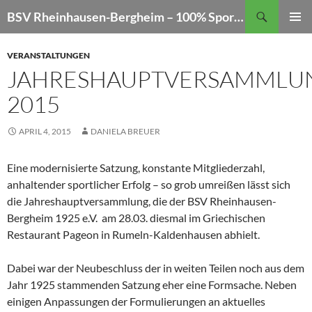
Zum
Suchen
BSV Rheinhausen-Bergheim – 100% Sportschießen
Inhalt
PRIMÄR
springen
MENÜ
VERANSTALTUNGEN
JAHRESHAUPTVERSAMMLU
2015
APRIL 4, 2015
DANIELA BREUER
Eine modernisierte Satzung, konstante Mitgliederzahl,
anhaltender sportlicher Erfolg – so grob umreißen lässt sich
die Jahreshauptversammlung, die der BSV Rheinhausen-
Bergheim 1925 e.V. am 28.03. diesmal im Griechischen
Restaurant Pageon in Rumeln-Kaldenhausen abhielt.
Dabei war der Neubeschluss der in weiten Teilen noch aus dem
Jahr 1925 stammenden Satzung eher eine Formsache. Neben
einigen Anpassungen der Formulierungen an aktuelles