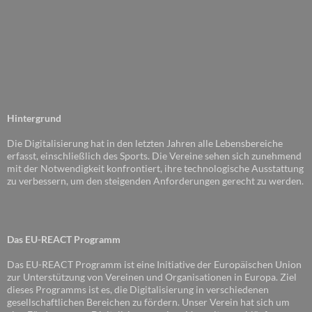
Hintergrund
Die Digitalisierung hat in den letzten Jahren alle Lebensbereiche
erfasst, einschließlich des Sports. Die Vereine sehen sich zunehmend
mit der Notwendigkeit konfrontiert, ihre technologische Ausstattung
zu verbessern, um den steigenden Anforderungen gerecht zu werden.
Das EU-REACT Programm
Das EU-REACT Programm ist eine Initiative der Europäischen Union
zur Unterstützung von Vereinen und Organisationen in Europa. Ziel
dieses Programms ist es, die Digitalisierung in verschiedenen
gesellschaftlichen Bereichen zu fördern. Unser Verein hat sich um