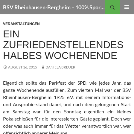
Zum
Suchen
BSV Rheinhausen-Bergheim – 100% Sportschießen
Inhalt
PRIMÄR
springen
MENÜ
VERANSTALTUNGEN
EIN
ZUFRIEDENSTELLENDES
HALBES WOCHENENDE
AUGUST 16, 2015
DANIELA BREUER
Eigentlich sollte das Parkfest der SPD, wie jedes Jahr, das
ganze Wochenende ausfüllen. Zum vierten Mal war der BSV
Rheinhausen-Bergheim 1925 e.V. mit seinem Informations-
und Ausprobierstand dabei, und nach dem gelungenen Start
am Samstag war für den Sonntag eigentlich ein kleines
Pokalschießen für die interessierten Gäste geplant. Doch wer
oder was auch immer für das Wetter verantwortlich war, war
offensichtlich anderer Meinung.