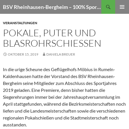
Zum
Suchen
BSV Rheinhausen-Bergheim – 100% Sportschießen
Inhalt
PRIMÄR
springen
MENÜ
VERANSTALTUNGEN
POKALE, PUTER UND
BLASROHRSCHIESSEN
OKTOBER 15, 2019
DANIELA BREUER
In die urige Scheune des Geflügelhofs Möbius in Rumeln-
Kaldenhausen hatte der Vorstand des BSV Rheinhausen-
Bergheim seine Mitglieder zum Abschluss des Sportjahres
2019 geladen. Eine Premiere, denn bisher hatten die
Siegerehrungen immer bei der Jahreshauptversammlung im
April stattgefunden, während die Bezirksmeisterschaften noch
liefen und die Landesmeisterschaften sowie die verschiedenen
regionalen Pokalschießen und die Stadtmeisterschaft noch
ausstanden.