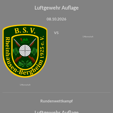
Luftgewehr Auflage
08.10.2026
vs
1. Mannschaft
1. Mannschaft
Rundenwettkampf
Luftgewehr Auflage