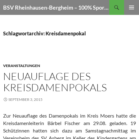
Zum
Suchen
BSV Rheinhausen-Bergheim – 100% Sportschießen
Inhalt
PRIMÄR
springen
MENÜ
Schlagwortarchiv: Kreisdamenpokal
VERANSTALTUNGEN
NEUAUFLAGE DES
KREISDAMENPOKALS
SEPTEMBER 3, 2015
Zur Neuauflage des Damenpokals im Kreis Moers hatte die
Kreisdamenleiterin Bärbel Fischer am 29.08. geladen. 19
Schützinnen hatten sich dazu am Samstagnachmittag im
Vereinsheim des SV Asberg im Keller des Kindergartens am