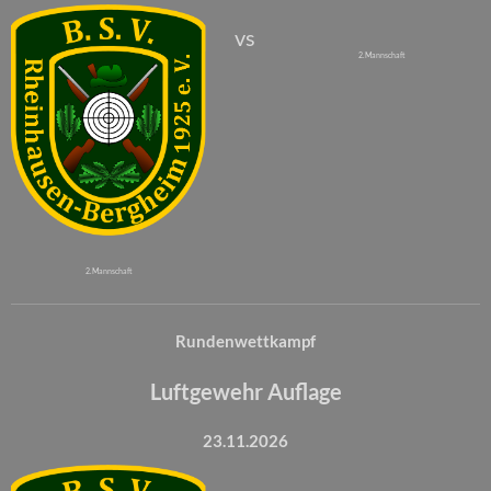
vs
2. Mannschaft
2. Mannschaft
Rundenwettkampf
Luftgewehr Auflage
23.11.2026