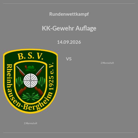
Rundenwettkampf
KK-Gewehr Auflage
14.09.2026
vs
2. Mannschaft
2. Mannschaft