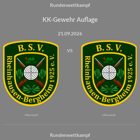
Rundenwettkampf
KK-Gewehr Auflage
21.09.2026
vs
1. Mannschaft
2. Mannschaft
Rundenwettkampf