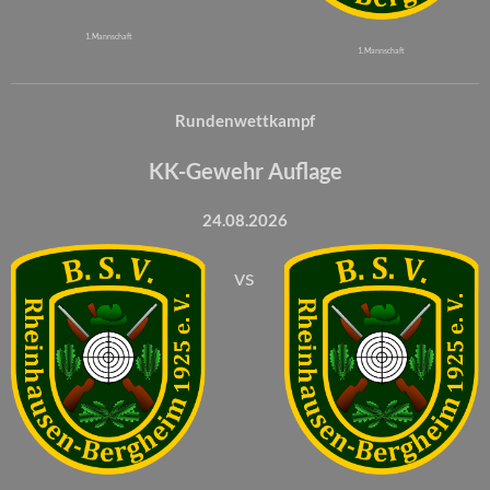
1. Mannschaft
1. Mannschaft
Rundenwettkampf
KK-Gewehr Auflage
24.08.2026
vs