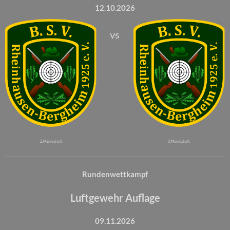
12.10.2026
vs
2. Mannschaft
3. Mannschaft
Rundenwettkampf
Luftgewehr Auflage
09.11.2026