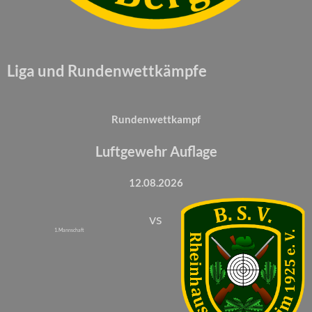
Liga und Rundenwettkämpfe
Rundenwettkampf
Luftgewehr Auflage
12.08.2026
vs
1. Mannschaft