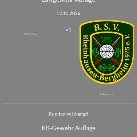
12.10.2026
vs
2. Mannschaft
2. Mannschaft
Rundenwettkampf
KK-Gewehr Auflage